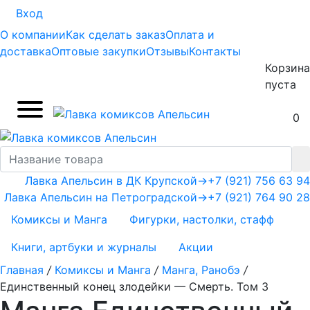
Вход
О компании
Как сделать заказ
Оплата и
доставка
Оптовые закупки
Отзывы
Контакты
Корзина
пуста
0
Лавка Апельсин в ДК Крупской
→
+7 (921) 756 63 94
Лавка Апельсин на Петроградской
→
+7 (921) 764 90 28
Комиксы и Манга
Фигурки, настолки, стафф
Книги, артбуки и журналы
Акции
Главная
/
Комиксы и Манга
/
Манга, Ранобэ
/
Единственный конец злодейки — Смерть. Том 3