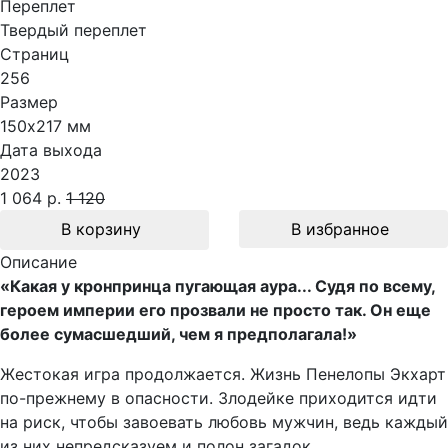
Переплет
Твердый переплет
Страниц
256
Размер
150х217 мм
Дата выхода
2023
1 064 р.
1 120
В корзину
В избранное
Описание
«Какая у кронпринца пугающая аура... Судя по всему,
героем империи его прозвали не просто так. Он еще
более сумасшедший, чем я предполагала!»
Жестокая игра продолжается. Жизнь Пенелопы Экхарт
по-прежнему в опасности. Злодейке приходится идти
на риск, чтобы завоевать любовь мужчин, ведь каждый
из них непредсказуем и полон загадок.