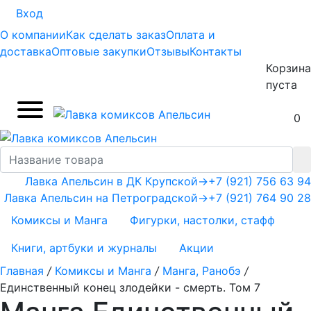
Вход
О компании
Как сделать заказ
Оплата и
доставка
Оптовые закупки
Отзывы
Контакты
Корзина
пуста
0
Лавка Апельсин в ДК Крупской
→
+7 (921) 756 63 94
Лавка Апельсин на Петроградской
→
+7 (921) 764 90 28
Комиксы и Манга
Фигурки, настолки, стафф
Книги, артбуки и журналы
Акции
Главная
/
Комиксы и Манга
/
Манга, Ранобэ
/
Единственный конец злодейки - смерть. Том 7