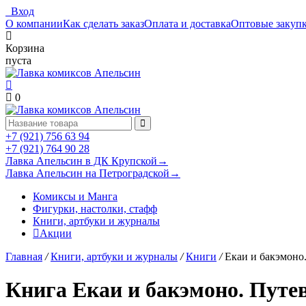
Вход
О компании
Как сделать заказ
Оплата и доставка
Оптовые закуп
Корзина
пуста
0
+7 (921) 756 63 94
+7 (921) 764 90 28
Лавка Апельсин в ДК Крупской
→
Лавка Апельсин на Петроградской
→
Комиксы и Манга
Фигурки, настолки, стафф
Книги, артбуки и журналы
Акции
Главная
/
Книги, артбуки и журналы
/
Книги
/
Екаи и бакэмоно
Книга Екаи и бакэмоно. Путе