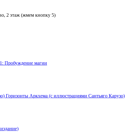
во, 2 этаж (жмем кнопку 5)
1: Пробуждение магии
Горизонты Аркхема (с иллюстрациями Сантьяго Карузо)
издание)