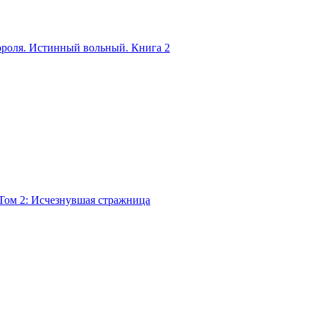
ороля. Истинный вольный. Книга 2
Том 2: Исчезнувшая стражница