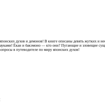
японских духов и демонов! В книге описаны девять жутких и н
ками! Ёкаи и бакэмоно — кто они? Пугающие и зловещие сущест
опросы в путеводителе по миру японских духов!
Л