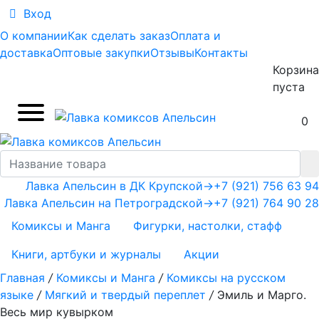
Вход
О компании
Как сделать заказ
Оплата и
доставка
Оптовые закупки
Отзывы
Контакты
Корзина
пуста
0
Лавка Апельсин в ДК Крупской
→
+7 (921) 756 63 94
Лавка Апельсин на Петроградской
→
+7 (921) 764 90 28
Комиксы и Манга
Фигурки, настолки, стафф
Книги, артбуки и журналы
Акции
Главная
/
Комиксы и Манга
/
Комиксы на русском
языке
/
Мягкий и твердый переплет
/
Эмиль и Марго.
Весь мир кувырком