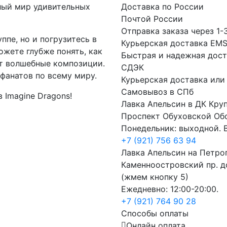
елый мир удивительных
Доставка по России
Почтой России
Отправка заказа через 1-
ппе, но и погрузитесь в
Курьерская доставка EM
жете глубже понять, как
Быстрая и надежная дост
ют волшебные композиции.
СДЭК
фанатов по всему миру.
Курьерская доставка или
Самовывоз в СПб
 Imagine Dragons!
Лавка Апельсин в ДК Кру
Проспект Обуховской Об
Понедельник: выходной. В
+7 (921) 756 63 94
Лавка Апельсин на Петро
Каменноостровский пр. до
(жмем кнопку 5)
Ежедневно: 12:00-20:00.
+7 (921) 764 90 28
Способы оплаты
Онлайн оплата