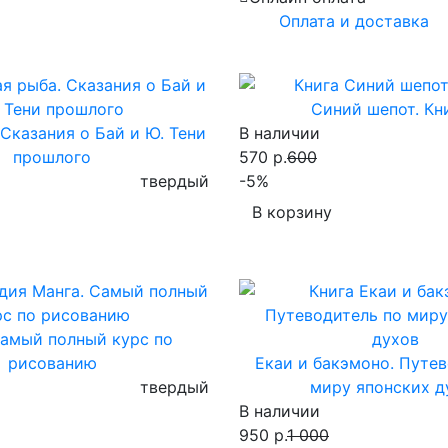
Оплата и доставка
Синий шепот. Кни
 Сказания о Бай и Ю. Тени
В наличии
прошлого
570 р.
600
твердый
-5%
В корзину
Самый полный курс по
рисованию
Екаи и бакэмоно. Путе
твердый
миру японских д
В наличии
950 р.
1 000