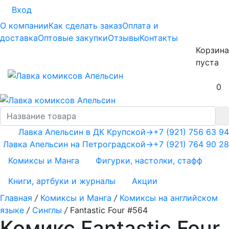
Вход
О компании
Как сделать заказ
Оплата и
доставка
Оптовые закупки
Отзывы
Контакты
Корзина
пуста
0
Лавка Апельсин в ДК Крупской
→
+7 (921) 756 63 94
Лавка Апельсин на Петроградской
→
+7 (921) 764 90 28
Комиксы и Манга
Фигурки, настолки, стафф
Книги, артбуки и журналы
Акции
Главная
/
Комиксы и Манга
/
Комиксы на английском
языке
/
Синглы
/
Fantastic Four #564
Комикс Fantastic Four