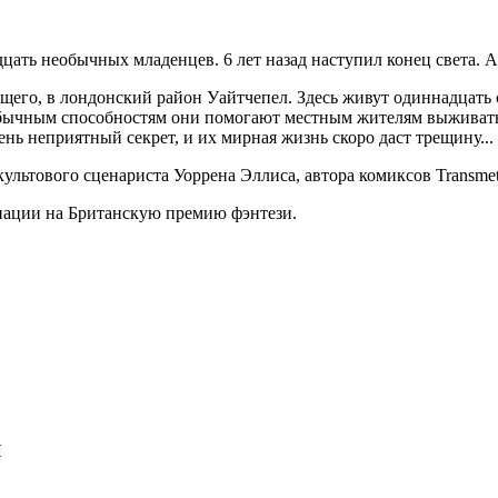
цать необычных младенцев. 6 лет назад наступил конец света. А 
щего, в лондонский район Уайтчепел. Здесь живут одиннадцать
бычным способностям они помогают местным жителям выживать 
нь неприятный секрет, и их мирная жизнь скоро даст трещину...
тового сценариста Уоррена Эллиса, автора комиксов Transmetropo
нации на Британскую премию фэнтези.
Л