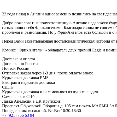
23 года назад в Англии одновременно появились на свет двенад
Добро пожаловать в полузатопленную Англию недалекого буду
называющих себя Фрикангелами. Благодаря своим не совсем о
проблемы и разногласия. Но у ФрикАнгелов есть большой и оче
Перед Вами захватывающая постапокалиптическая история от куль
Комикс "ФрикАнгелы" - обладатель двух премий Eagle и номи
Доставка и оплата
Доставка по России
Почтой России
Отправка заказа через 1-3 дня, после оплаты заказа
Курьерская доставка EMS
Быстрая и надежная доставка
СДЭК
Курьерская доставка или самовывоз из пункта выдачи
Самовывоз в СПб
Лавка Апельсин в ДК Крупской
Проспект Обуховской Обороны д. 105 там искать МАЛЫЙ ЗА
Понедельник: выходной. Вт-Вс: 10:30-18:30
+7 (921) 756 63 94