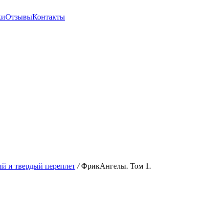
ки
Отзывы
Контакты
й и твердый переплет
/
ФрикАнгелы. Том 1.