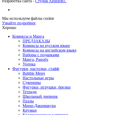
Разработка сайта -
Студия АЙВИКС
Мы используем файлы cookie
Узнайте подробнее
Хорошо
Комиксы и Манга
ПРЕДЗАКАЗЫ
Комиксы на русском языке
Комиксы на английском языке
Наборы с подарками
Манга, Ранобэ
Уценка
Фигурки, настолки, стафф
Bubble Мерч
Настольные игры
Сувениры
Фигурки, игрушки, брелки
Тетради
Школьный дневник
Пазлы
Мини-Дакимакура
Кружки
Коллекционные карточки