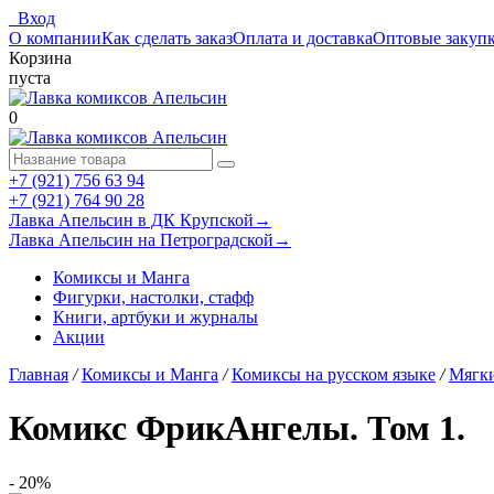
Вход
О компании
Как сделать заказ
Оплата и доставка
Оптовые закуп
Корзина
пуста
0
+7 (921) 756 63 94
+7 (921) 764 90 28
Лавка Апельсин в ДК Крупской
→
Лавка Апельсин на Петроградской
→
Комиксы и Манга
Фигурки, настолки, стафф
Книги, артбуки и журналы
Акции
Главная
/
Комиксы и Манга
/
Комиксы на русском языке
/
Мягки
Комикс ФрикАнгелы. Том 1.
- 20%