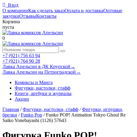
Вход
О компании
Как сделать заказ
Оплата и доставка
Оптовые
закупки
Отзывы
Контакты
Корзина
пуста
0
+7 (921) 756 63 94
+7 (921) 764 90 28
Лавка Апельсин в ДК Крупской
→
Лавка Апельсин на Петроградской
→
Комиксы и Манга
Фигурки, настолки, стафф
Книги, артбуки и журналы
Акции
Главная
/
Фигурки, настолки, стафф
/
Фигурки, игрушки,
брелки
/
Funko Pop
/
Funko POP! Animation Tokyo Ghoul Re
Saiko Yonebayashi (1126) 57643
Фигурка Funko POP!