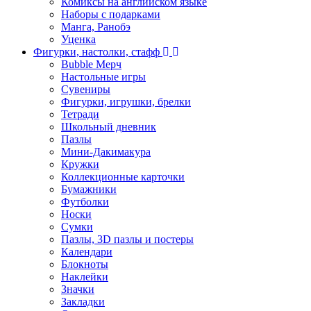
Комиксы на английском языке
Наборы с подарками
Манга, Ранобэ
Уценка
Фигурки, настолки, стафф
Bubble Мерч
Настольные игры
Сувениры
Фигурки, игрушки, брелки
Тетради
Школьный дневник
Пазлы
Мини-Дакимакура
Кружки
Коллекционные карточки
Бумажники
Футболки
Носки
Сумки
Пазлы, 3D пазлы и постеры
Календари
Блокноты
Наклейки
Значки
Закладки