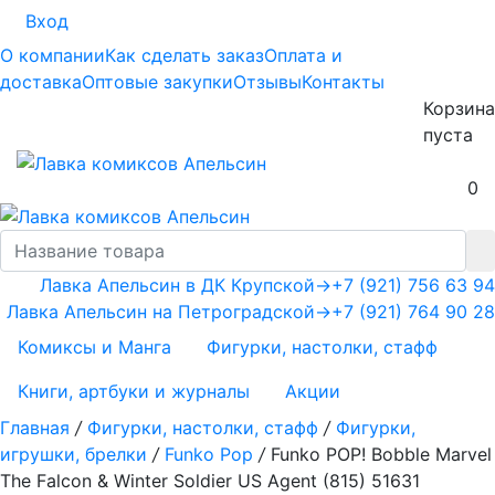
Вход
О компании
Как сделать заказ
Оплата и
доставка
Оптовые закупки
Отзывы
Контакты
Корзина
пуста
0
Лавка Апельсин в ДК Крупской
→
+7 (921) 756 63 94
Лавка Апельсин на Петроградской
→
+7 (921) 764 90 28
Комиксы и Манга
Фигурки, настолки, стафф
Книги, артбуки и журналы
Акции
Главная
/
Фигурки, настолки, стафф
/
Фигурки,
игрушки, брелки
/
Funko Pop
/
Funko POP! Bobble Marvel
The Falcon & Winter Soldier US Agent (815) 51631