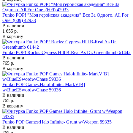
Funko POP! "Моя геройская академия" Все За Одного. All For
One. (609) 42933
В наличии
1 655 р.
В корзину
Funko POP! Rocks: Cypress Hill B-Real As Dr. Greenthumb 61442
В наличии
765 р.
В корзину
Funko POP Games:HaloInfinite- MarkV[B]
w/BlueESwordw/Chase 59336
В наличии
765 р.
В корзину
Funko POP Games:Halo Infinite- Grunt w/Weapon 59335
В наличии
765 р.