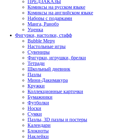
ПРЕДЗАКАЗЫ
Комиксы на русском языке
Комиксы на английском языке
Наборы с подарками
Манга, Ранобэ
Уценка
Фигурки, настолки, стафф
Bubble Мерч
Настольные игры
Сувениры
Фигурки, игрушки, брелки
Тетради
Школьный дневник
Пазлы
Мини-Дакимакура
Кружки
Коллекционные карточки
Бумажники
Футболки
Носки
Сумки
Пазлы, 3D пазлы и постеры
Календари
Блокноты
Наклейки