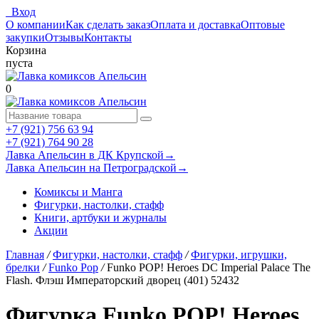
Вход
О компании
Как сделать заказ
Оплата и доставка
Оптовые
закупки
Отзывы
Контакты
Корзина
пуста
0
+7 (921) 756 63 94
+7 (921) 764 90 28
Лавка Апельсин в ДК Крупской
→
Лавка Апельсин на Петроградской
→
Комиксы и Манга
Фигурки, настолки, стафф
Книги, артбуки и журналы
Акции
Главная
/
Фигурки, настолки, стафф
/
Фигурки, игрушки,
брелки
/
Funko Pop
/
Funko POP! Heroes DC Imperial Palace The
Flash. Флэш Императорский дворец (401) 52432
Фигурка Funko POP! Heroes