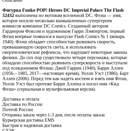
Описание
Фигурка Funko POP! Heroes DC Imperial Palace The Flash
52432
выполнена по мотивам вселенной DC. Флэш — имя,
которое носили несколько вымышленных супергероев
комиксов компании DC Comics. Созданный автором
Гарднером Фоксом и художником Гарри Лэмпертом, первый
Флэш впервые появился в выпуске Flash Comics № 1 (январь
1940). Флэш обладает способностью развивать скорость,
превышающую скорость света, и использовать
сверхчеловеческие рефлексы, что нарушает некоторые законы
физики. До сих пор существовало четыре персонажа, которые
обладали способностью развивать суперскорость и выступали
под псевдонимом Флэша: Джей Гаррик (1940), Барри Аллен
(1956—1985, 2017—настоящее время), Уолли Уэст (1986), Барт
Аллен (2006). Перед тем как надеть костюм и взять имя Флэш,
Уолли Уэст был протеже Барри Аллена и носил имя «Кид
Флэш» (сериальная и мультфильмовая версия).
Доставка и оплата
Доставка по России
Почтой России
Отправка заказа через 1-3 дня, после оплаты заказа
Курьерская доставка EMS
Быстрая и надежная доставка
СДЭК