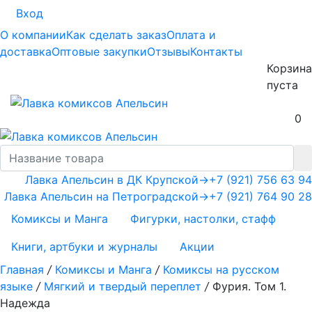
Вход
О компании
Как сделать заказ
Оплата и
доставка
Оптовые закупки
Отзывы
Контакты
Корзина
пуста
0
Лавка Апельсин в ДК Крупской
→
+7 (921) 756 63 94
Лавка Апельсин на Петроградской
→
+7 (921) 764 90 28
Комиксы и Манга
Фигурки, настолки, стафф
Книги, артбуки и журналы
Акции
Главная
/
Комиксы и Манга
/
Комиксы на русском
языке
/
Мягкий и твердый переплет
/
Фурия. Том 1.
Надежда