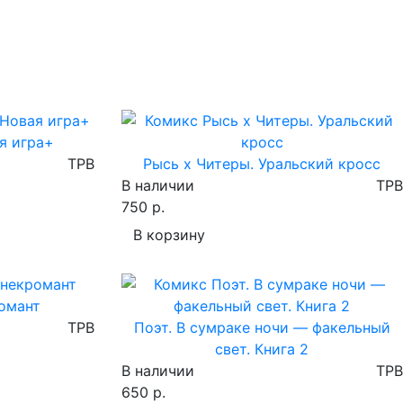
я игра+
TPB
Рысь х Читеры. Уральский кросс
В наличии
TPB
750 р.
В корзину
омант
TPB
Поэт. В сумраке ночи — факельный
свет. Книга 2
В наличии
TPB
650 р.