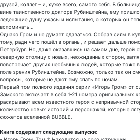
друзей, коллег – и, хуже всего, самого себя. В больниц
вине таинственного доктора Рубинштейна, ему пришло
леденящие душу ужасы и испытания, о которых он теп
вспоминать…
Однако Гром и не думает сдаваться. Собрав силы в кул
тому, ради чего пошёл в органы, и решает дальше пом
Петербург. Но, даже оказавшись на самом дне, герой о
северную столицу с новых, неожиданных сторон, загля
повстречает других необычных людей, которые тоже в
поле зрения Рубинштейна. Возможно, только так он см
вопросы, которые не дают ему спать по ночам.
Первый том полного издания серии «Игорь Гром» от с
Замского включает в себя 1-21 номера оригинальных 
раскрывают всем известного героя с непривычной сто
количество новых историй и персонажей, которые ляг
сюжетов вселенной BUBBLE.
Книга содержит следующие выпуски:
- Игорь Гром. Том 1: Находится на реконструкции