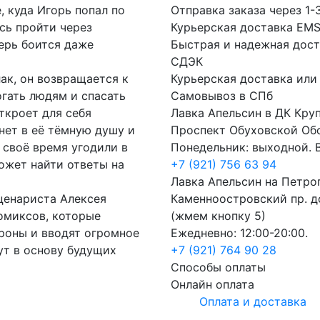
е, куда Игорь попал по
Отправка заказа через 1-
сь пройти через
Курьерская доставка EM
ерь боится даже
Быстрая и надежная дост
СДЭК
ак, он возвращается к
Курьерская доставка или
огать людям и спасать
Самовывоз в СПб
ткроет для себя
Лавка Апельсин в ДК Кру
нет в её тёмную душу и
Проспект Обуховской Об
 своё время угодили в
Понедельник: выходной. В
ожет найти ответы на
+7 (921) 756 63 94
Лавка Апельсин на Петро
ценариста Алексея
Каменноостровский пр. до
комиксов, которые
(жмем кнопку 5)
роны и вводят огромное
Ежедневно: 12:00-20:00.
ут в основу будущих
+7 (921) 764 90 28
Способы оплаты
Онлайн оплата
Оплата и доставка