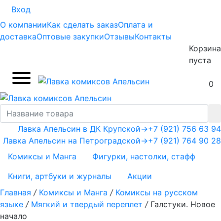
Вход
О компании
Как сделать заказ
Оплата и
доставка
Оптовые закупки
Отзывы
Контакты
Корзина
пуста
0
Лавка Апельсин в ДК Крупской
→
+7 (921) 756 63 94
Лавка Апельсин на Петроградской
→
+7 (921) 764 90 28
Комиксы и Манга
Фигурки, настолки, стафф
Книги, артбуки и журналы
Акции
Главная
/
Комиксы и Манга
/
Комиксы на русском
языке
/
Мягкий и твердый переплет
/
Галстуки. Новое
начало