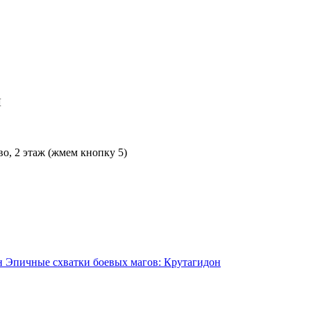
Л
во, 2 этаж (жмем кнопку 5)
Эпичные схватки боевых магов: Крутагидон