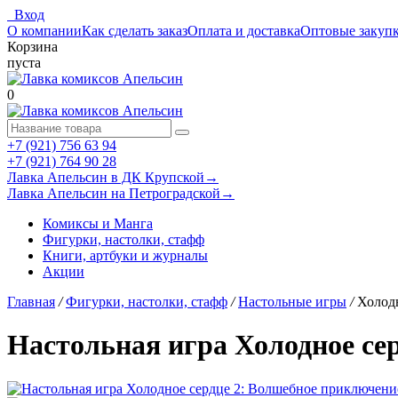
Вход
О компании
Как сделать заказ
Оплата и доставка
Оптовые закуп
Корзина
пуста
0
+7 (921) 756 63 94
+7 (921) 764 90 28
Лавка Апельсин в ДК Крупской
→
Лавка Апельсин на Петроградской
→
Комиксы и Манга
Фигурки, настолки, стафф
Книги, артбуки и журналы
Акции
Главная
/
Фигурки, настолки, стафф
/
Настольные игры
/
Холод
Настольная игра Холодное се