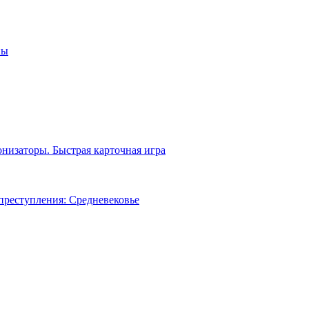
ны
низаторы. Быстрая карточная игра
преступления: Средневековье