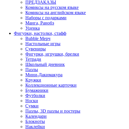
ПРЕДЗАКАЗЫ
Комиксы на русском языке
Комиксы на английском языке
Наборы с подарками
Манга, Ранобэ
Уценка
Фигурки, настолки, стафф
Bubble Мерч
Настольные игры
Сувениры
Фигурки, игрушки, брелки
Тетради
Школьный дневник
Пазлы
Мини-Дакимакура
Кружки
Коллекционные карточки
Бумажники
Футболки
Носки
Сумки
Пазлы, 3D пазлы и постеры
Календари
Блокноты
Наклейки