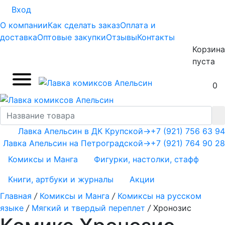
Вход
О компании
Как сделать заказ
Оплата и
доставка
Оптовые закупки
Отзывы
Контакты
Корзина
пуста
0
Лавка Апельсин в ДК Крупской
→
+7 (921) 756 63 94
Лавка Апельсин на Петроградской
→
+7 (921) 764 90 28
Комиксы и Манга
Фигурки, настолки, стафф
Книги, артбуки и журналы
Акции
Главная
/
Комиксы и Манга
/
Комиксы на русском
языке
/
Мягкий и твердый переплет
/
Хронозис