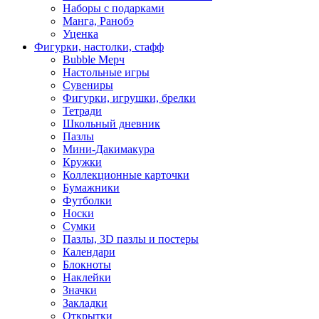
Наборы с подарками
Манга, Ранобэ
Уценка
Фигурки, настолки, стафф
Bubble Мерч
Настольные игры
Сувениры
Фигурки, игрушки, брелки
Тетради
Школьный дневник
Пазлы
Мини-Дакимакура
Кружки
Коллекционные карточки
Бумажники
Футболки
Носки
Сумки
Пазлы, 3D пазлы и постеры
Календари
Блокноты
Наклейки
Значки
Закладки
Открытки