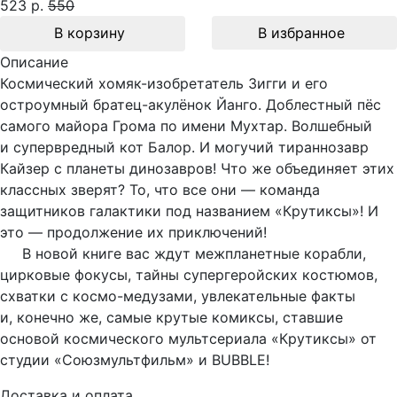
523 р.
550
В корзину
В избранное
Описание
Космический хомяк-изобретатель Зигги и его
остроумный братец-акулёнок Йанго. Доблестный пёс
самого майора Грома по имени Мухтар. Волшебный
и супервредный кот Балор. И могучий тираннозавр
Кайзер с планеты динозавров! Что же объединяет этих
классных зверят? То, что все они — команда
защитников галактики под названием «Крутиксы»! И
это — продолжение их приключений!
В новой книге вас ждут межпланетные корабли,
цирковые фокусы, тайны супергеройских костюмов,
схватки с космо-медузами, увлекательные факты
и, конечно же, самые крутые комиксы, ставшие
основой космического мультсериала «Крутиксы» от
студии «Союзмультфильм» и BUBBLE!
Доставка и оплата