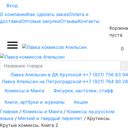
Вход
О компании
Как сделать заказ
Оплата и
доставка
Оптовые закупки
Отзывы
Контакты
Корзина
пуста
0
Лавка Апельсин в ДК Крупской
→
+7 (921) 756 63 94
Лавка Апельсин на Петроградской
→
+7 (921) 764 90 28
Комиксы и Манга
Фигурки, настолки, стафф
Книги, артбуки и журналы
Акции
Главная
/
Комиксы и Манга
/
Комиксы на русском
языке
/
Мягкий и твердый переплет
/
Крутиксы.
Крутые комиксы. Книга 2