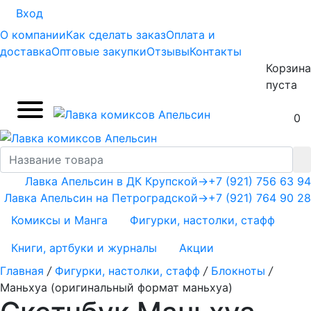
Вход
О компании
Как сделать заказ
Оплата и
доставка
Оптовые закупки
Отзывы
Контакты
Корзина
пуста
0
Лавка Апельсин в ДК Крупской
→
+7 (921) 756 63 94
Лавка Апельсин на Петроградской
→
+7 (921) 764 90 28
Комиксы и Манга
Фигурки, настолки, стафф
Книги, артбуки и журналы
Акции
Главная
/
Фигурки, настолки, стафф
/
Блокноты
/
Маньхуа (оригинальный формат маньхуа)