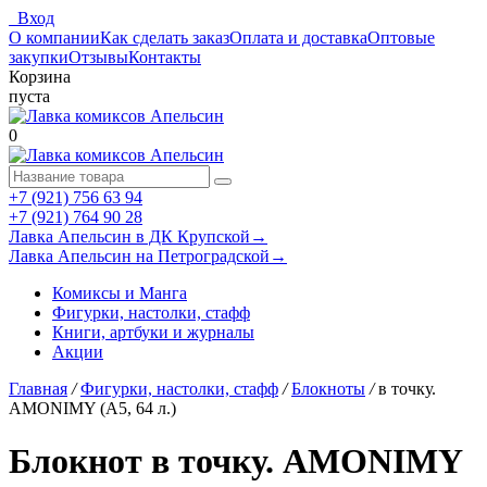
Вход
О компании
Как сделать заказ
Оплата и доставка
Оптовые
закупки
Отзывы
Контакты
Корзина
пуста
0
+7 (921) 756 63 94
+7 (921) 764 90 28
Лавка Апельсин в ДК Крупской
→
Лавка Апельсин на Петроградской
→
Комиксы и Манга
Фигурки, настолки, стафф
Книги, артбуки и журналы
Акции
Главная
/
Фигурки, настолки, стафф
/
Блокноты
/
в точку.
AMONIMY (А5, 64 л.)
Блокнот в точку. AMONIMY