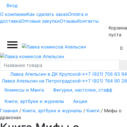
Вход
О компании
Как сделать заказ
Оплата и
доставка
Оптовые закупки
Отзывы
Контакты
Корзина
пуста
0
Лавка Апельсин в ДК Крупской
→
+7 (921) 756 63 94
Лавка Апельсин на Петроградской
→
+7 (921) 764 90 28
Комиксы и Манга
Фигурки, настолки, стафф
Книги, артбуки и журналы
Акции
Главная
/
Книги, артбуки и журналы
/
Книги
/
Мифы о
драконах