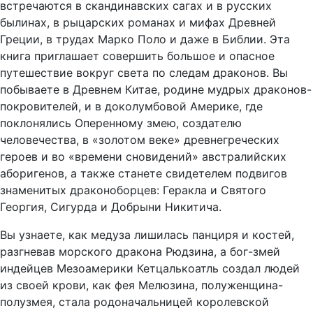
встречаются в скандинавских сагах и в русских
былинах, в рыцарских романах и мифах Древней
Греции, в трудах Марко Поло и даже в Библии. Эта
книга приглашает совершить большое и опасное
путешествие вокруг света по следам драконов. Вы
побываете в Древнем Китае, родине мудрых драконов-
покровителей, и в доколумбовой Америке, где
поклонялись Оперенному змею, создателю
человечества, в «золотом веке» древнегреческих
героев и во «времени сновидений» австралийских
аборигенов, а также станете свидетелем подвигов
знаменитых драконоборцев: Геракла и Святого
Георгия, Сигурда и Добрыни Никитича.
Вы узнаете, как медуза лишилась панциря и костей,
разгневав морского дракона Рюдзина, а бог-змей
индейцев Мезоамерики Кетцалькоатль создал людей
из своей крови, как фея Мелюзина, полуженщина-
полузмея, стала родоначальницей королевской