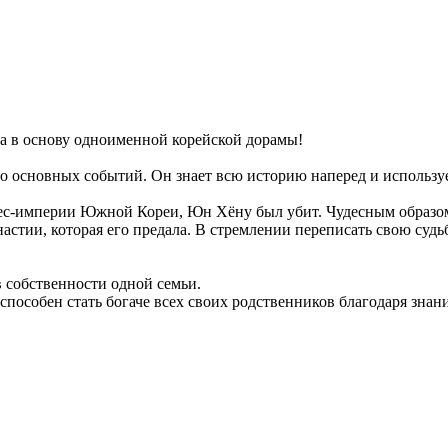
а в основу одноименной корейской дорамы!
т до основных событий. Он знает всю историю наперед и исполь
ес-империи Южной Кореи, Юн Хёну был убит. Чудесным образом 
стии, которая его предала. В стремлении переписать свою судь
 собственности одной семьи.
способен стать богаче всех своих родственников благодаря зна