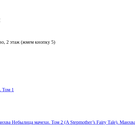
Л
во, 2 этаж (жмем кнопку 5)
. Том 1
Небылица мачехи. Том 2 (A Stepmother’s Fairy Tale). Манхв