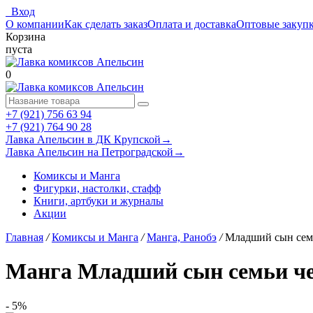
Вход
О компании
Как сделать заказ
Оплата и доставка
Оптовые закуп
Корзина
пуста
0
+7 (921) 756 63 94
+7 (921) 764 90 28
Лавка Апельсин в ДК Крупской
→
Лавка Апельсин на Петроградской
→
Комиксы и Манга
Фигурки, настолки, стафф
Книги, артбуки и журналы
Акции
Главная
/
Комиксы и Манга
/
Манга, Ранобэ
/
Младший сын семь
Манга Младший сын семьи че
- 5%