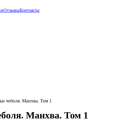
ки
Отзывы
Контакты
и чеболя. Манхва. Том 1
боля. Манхва. Том 1