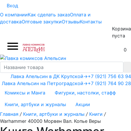
Вход
О компании
Как сделать заказ
Оплата и
доставка
Оптовые закупки
Отзывы
Контакты
Корзина
пуста
0
Лавка Апельсин в ДК Крупской
→
+7 (921) 756 63 94
Лавка Апельсин на Петроградской
→
+7 (921) 764 90 28
Комиксы и Манга
Фигурки, настолки, стафф
Книги, артбуки и журналы
Акции
Главная
/
Книги, артбуки и журналы
/
Книги
/
Warhammer 40000 Морвен Вал. Копье Веры