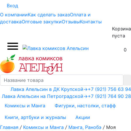
Вход
О компании
Как сделать заказ
Оплата и
доставка
Оптовые закупки
Отзывы
Контакты
Корзина
пуста
0
Лавка Апельсин в ДК Крупской
→
+7 (921) 756 63 94
Лавка Апельсин на Петроградской
→
+7 (921) 764 90 28
Комиксы и Манга
Фигурки, настолки, стафф
Книги, артбуки и журналы
Акции
Главная
/
Комиксы и Манга
/
Манга, Ранобэ
/
Моя