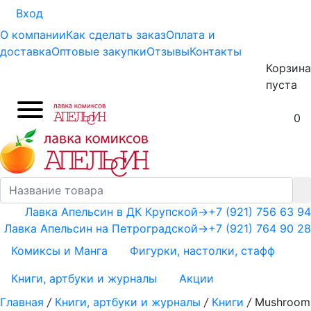
Вход
О компании
Как сделать заказ
Оплата и
доставка
Оптовые закупки
Отзывы
Контакты
Корзина
пуста
0
Лавка Апельсин в ДК Крупской
→
+7 (921) 756 63 94
Лавка Апельсин на Петроградской
→
+7 (921) 764 90 28
Комиксы и Манга
Фигурки, настолки, стафф
Книги, артбуки и журналы
Акции
Главная
/
Книги, артбуки и журналы
/
Книги
/
Mushroom