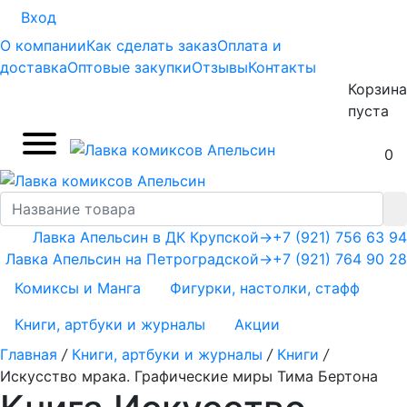
Вход
О компании
Как сделать заказ
Оплата и
доставка
Оптовые закупки
Отзывы
Контакты
Корзина
пуста
0
Лавка Апельсин в ДК Крупской
→
+7 (921) 756 63 94
Лавка Апельсин на Петроградской
→
+7 (921) 764 90 28
Комиксы и Манга
Фигурки, настолки, стафф
Книги, артбуки и журналы
Акции
Главная
/
Книги, артбуки и журналы
/
Книги
/
Искусство мрака. Графические миры Тима Бертона