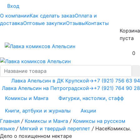
Вход
О компании
Как сделать заказ
Оплата и
доставка
Оптовые закупки
Отзывы
Контакты
Корзина
пуста
0
Лавка Апельсин в ДК Крупской
→
+7 (921) 756 63 94
Лавка Апельсин на Петроградской
→
+7 (921) 764 90 28
Комиксы и Манга
Фигурки, настолки, стафф
Книги, артбуки и журналы
Акции
Главная
/
Комиксы и Манга
/
Комиксы на русском
языке
/
Мягкий и твердый переплет
/
НасеКомиксы.
Дело о похищенном нектаре