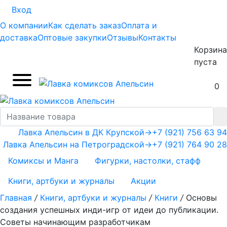
Вход
О компании
Как сделать заказ
Оплата и
доставка
Оптовые закупки
Отзывы
Контакты
Корзина
пуста
0
Лавка Апельсин в ДК Крупской
→
+7 (921) 756 63 94
Лавка Апельсин на Петроградской
→
+7 (921) 764 90 28
Комиксы и Манга
Фигурки, настолки, стафф
Книги, артбуки и журналы
Акции
Главная
/
Книги, артбуки и журналы
/
Книги
/
Основы
создания успешных инди-игр от идеи до публикации.
Советы начинающим разработчикам