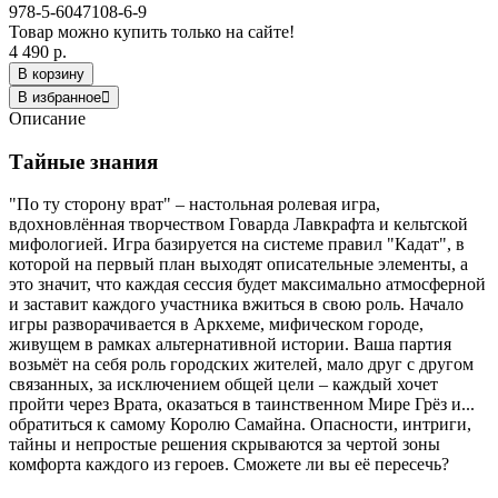
978-5-6047108-6-9
Товар можно купить только на сайте!
4 490 р.
В корзину
В избранное
Описание
Тайные знания
"По ту сторону врат" – настольная ролевая игра,
вдохновлённая творчеством Говарда Лавкрафта и кельтской
мифологией. Игра базируется на системе правил "Кадат", в
которой на первый план выходят описательные элементы, а
это значит, что каждая сессия будет максимально атмосферной
и заставит каждого участника вжиться в свою роль. Начало
игры разворачивается в Аркхеме, мифическом городе,
живущем в рамках альтернативной истории. Ваша партия
возьмёт на себя роль городских жителей, мало друг с другом
связанных, за исключением общей цели – каждый хочет
пройти через Врата, оказаться в таинственном Мире Грёз и...
обратиться к самому Королю Самайна. Опасности, интриги,
тайны и непростые решения скрываются за чертой зоны
комфорта каждого из героев. Сможете ли вы её пересечь?