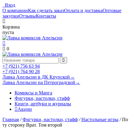
Вход
О компании
Как сделать заказ
Оплата и доставка
Оптовые
закупки
Отзывы
Контакты
Корзина
пуста
0
+7 (921) 756 63 94
+7 (921) 764 90 28
Лавка Апельсин в ДК Крупской
→
Лавка Апельсин на Петроградской
→
Комиксы и Манга
Фигурки, настолки, стафф
Книги, артбуки и журналы
Акции
Главная
/
Фигурки, настолки, стафф
/
Настольные игры
/
По
ту сторону Врат. Том второй