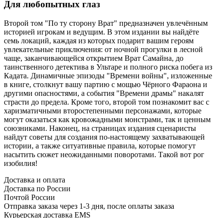
Для любопытных глаз
Второй том "По ту сторону Врат" предназначен увлечённым
историей игрокам и ведущим. В этом издании вы найдёте
семь локаций, каждая из которых подарит вашим героям
увлекательные приключения: от ночной прогулки в лесной
чаще, заканчивающейся открытием Врат Самайна, до
таинственного детектива в Ультаре и полного риска побега из
Кадата. Динамичные эпизоды "Времени войны", изложенные
в книге, столкнут вашу партию с мощью Чёрного Фараона и
другими опасностями, а события "Времени драмы" накалят
страсти до предела. Кроме того, второй том познакомит вас с
харизматичными второстепенными персонажами, которые
могут оказаться как кровожадными монстрами, так и ценным
союзниками. Наконец, на страницах издания сценаристы
найдут советы для создания по-настоящему захватывающей
истории, а также ситуативные правила, которые помогут
насытить сюжет неожиданными поворотами. Такой вот рог
изобилия!
Доставка и оплата
Доставка по России
Почтой России
Отправка заказа через 1-3 дня, после оплаты заказа
Курьерская доставка EMS