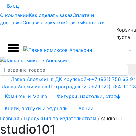
Вход
О компании
Как сделать заказ
Оплата и
доставка
Оптовые закупки
Отзывы
Контакты
Корзина
пуста
0
Лавка Апельсин в ДК Крупской
→
+7 (921) 756 63 94
Лавка Апельсин на Петроградской
→
+7 (921) 764 90 28
Комиксы и Манга
Фигурки, настолки, стафф
Книги, артбуки и журналы
Акции
Главная
/
Продукция по издательствам
/
studio101
studio101