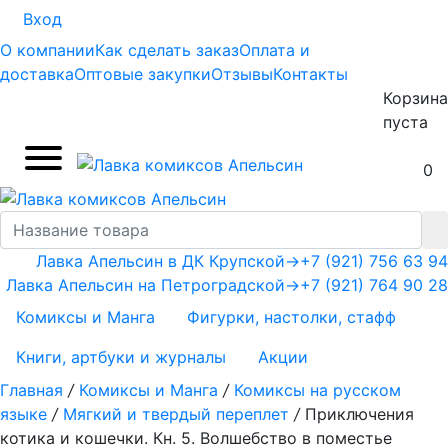
Вход
О компании
Как сделать заказ
Оплата и
доставка
Оптовые закупки
Отзывы
Контакты
Корзина
пуста
0
Лавка Апельсин в ДК Крупской
→
+7 (921) 756 63 94
Лавка Апельсин на Петроградской
→
+7 (921) 764 90 28
Комиксы и Манга
Фигурки, настолки, стафф
Книги, артбуки и журналы
Акции
Главная
/
Комиксы и Манга
/
Комиксы на русском
языке
/
Мягкий и твердый переплет
/
Приключения
котика и кошечки. Кн. 5. Волшебство в поместье