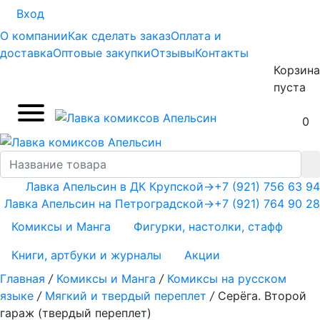
Вход
О компании
Как сделать заказ
Оплата и
доставка
Оптовые закупки
Отзывы
Контакты
Корзина
пуста
0
Лавка Апельсин в ДК Крупской
→
+7 (921) 756 63 94
Лавка Апельсин на Петроградской
→
+7 (921) 764 90 28
Комиксы и Манга
Фигурки, настолки, стафф
Книги, артбуки и журналы
Акции
Главная
/
Комиксы и Манга
/
Комиксы на русском
языке
/
Мягкий и твердый переплет
/
Серёга. Второй
гараж (твердый переплет)