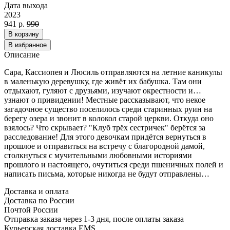
Дата выхода
2023
941 р.
990
В корзину
В избранное
Описание
Сара, Кассиопея и Люсиль отправляются на летние каникулы
в маленькую деревушку, где живёт их бабушка. Там они
отдыхают, гуляют с друзьями, изучают окрестности и…
узнают о привидении! Местные рассказывают, что некое
загадочное существо поселилось среди старинных руин на
берегу озера и звонит в колокол старой церкви. Откуда оно
взялось? Что скрывает? "Клуб трёх сестричек" берётся за
расследование! Для этого девочкам придётся вернуться в
прошлое и отправиться на встречу с благородной дамой,
столкнуться с мучительными любовными историями
прошлого и настоящего, очутиться среди пшеничных полей и
написать письма, которые никогда не будут отправлены…
Доставка и оплата
Доставка по России
Почтой России
Отправка заказа через 1-3 дня, после оплаты заказа
Курьерская доставка EMS