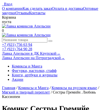
Вход
О компании
Как сделать заказ
Оплата и доставка
Оптовые
закупки
Отзывы
Контакты
Корзина
пуста
0
+7 (921) 756 63 94
+7 (921) 764 90 28
Лавка Апельсин в ДК Крупской
→
Лавка Апельсин на Петроградской
→
Комиксы и Манга
Фигурки, настолки, стафф
Книги, артбуки и журналы
Акции
Главная
/
Комиксы и Манга
/
Комиксы на русском языке
/
Мягкий и твердый переплет
/
Сестры Гремийе. Любовь
Кассиопеи
Комикс Сестры Гремийе.