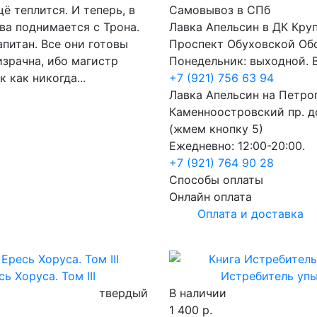
 теплится. И теперь, в
Самовывоз в СПб
ва поднимается с Трона.
Лавка Апельсин в ДК Кру
апитан. Все они готовы
Проспект Обуховской Об
израчна, ибо магистр
Понедельник: выходной. В
 как никогда...
+7 (921) 756 63 94
Лавка Апельсин на Петро
Каменноостровский пр. до
(жмем кнопку 5)
Ежедневно: 12:00-20:00.
+7 (921) 764 90 28
Способы оплаты
Онлайн оплата
Оплата и доставка
сь Хоруса. Том III
Истребитель уп
твердый
В наличии
1 400 р.