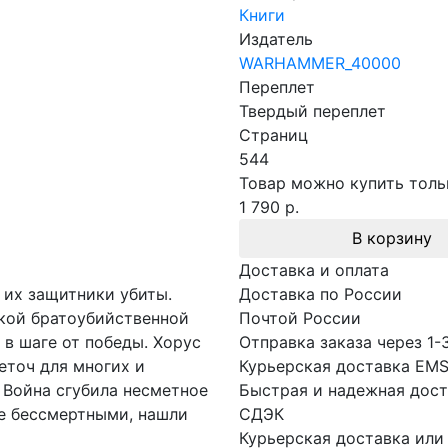
Книги
Издатель
WARHAMMER_40000
Переплет
Твердый переплет
Страниц
544
Товар можно купить тольк
1 790 р.
В корзину
Доставка и оплата
а их защитники убиты.
Доставка по России
окой братоубийственной
Почтой России
в шаге от победы. Хорус
Отправка заказа через 1-
еточ для многих и
Курьерская доставка EM
 Война сгубила несметное
Быстрая и надежная дост
е бессмертными, нашли
СДЭК
Курьерская доставка или