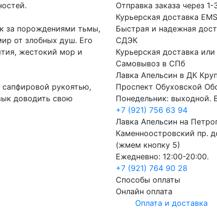
ностей.
Отправка заказа через 1-
Курьерская доставка EM
ик за порождениями тьмы,
Быстрая и надежная дост
мир от злобных душ. Его
СДЭК
ытия, жестокий мор и
Курьерская доставка или
Самовывоз в СПб
Лавка Апельсин в ДК Кру
с сапфировой рукоятью,
Проспект Обуховской Об
вык доводить свою
Понедельник: выходной. В
+7 (921) 756 63 94
Лавка Апельсин на Петро
Каменноостровский пр. до
(жмем кнопку 5)
Ежедневно: 12:00-20:00.
+7 (921) 764 90 28
Способы оплаты
Онлайн оплата
Оплата и доставка