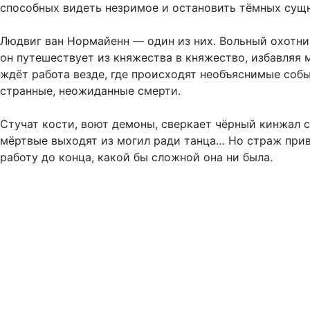
способных видеть незримое и остановить тёмных сущ
Людвиг ван Нормайенн — один из них. Вольный охотн
он путешествует из княжества в княжество, избавляя 
ждёт работа везде, где происходят необъяснимые соб
странные, неожиданные смерти.
Стучат кости, воют демоны, сверкает чёрный кинжал 
мёртвые выходят из могил ради танца… Но страж при
работу до конца, какой бы сложной она ни была.