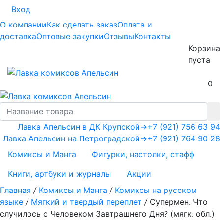
Вход
О компании
Как сделать заказ
Оплата и
доставка
Оптовые закупки
Отзывы
Контакты
Корзина
пуста
0
Лавка Апельсин в ДК Крупской
→
+7 (921) 756 63 94
Лавка Апельсин на Петроградской
→
+7 (921) 764 90 28
Комиксы и Манга
Фигурки, настолки, стафф
Книги, артбуки и журналы
Акции
Главная
/
Комиксы и Манга
/
Комиксы на русском
языке
/
Мягкий и твердый переплет
/
Супермен. Что
случилось с Человеком Завтрашнего Дня? (мягк. обл.)