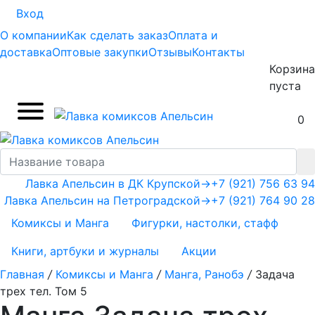
Вход
О компании
Как сделать заказ
Оплата и
доставка
Оптовые закупки
Отзывы
Контакты
Корзина
пуста
0
Лавка Апельсин в ДК Крупской
→
+7 (921) 756 63 94
Лавка Апельсин на Петроградской
→
+7 (921) 764 90 28
Комиксы и Манга
Фигурки, настолки, стафф
Книги, артбуки и журналы
Акции
Главная
/
Комиксы и Манга
/
Манга, Ранобэ
/
Задача
трех тел. Том 5