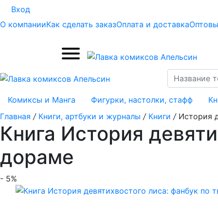
Вход
О компании
Как сделать заказ
Оплата и доставка
Оптовы
Комиксы и Манга
Фигурки, настолки, стафф
Кн
Главная
/
Книги, артбуки и журналы
/
Книги
/
История д
Книга История девяти
дораме
- 5%