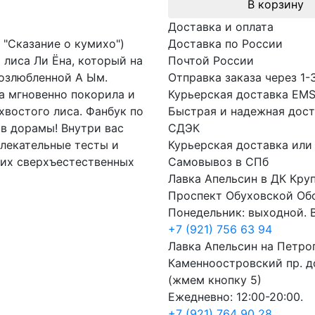
В корзину
Доставка и оплата
 "Сказание о кумихо")
Доставка по России
 лиса Ли Ёна, который на
Почтой России
озлюбленной А Ым.
Отправка заказа через 1-
а мгновенно покорила и
Курьерская доставка EM
хвостого лиса. Фанбук по
Быстрая и надежная дост
ов дорамы! Внутри вас
СДЭК
влекательные тесты и
Курьерская доставка или
гих сверхъестественных
Самовывоз в СПб
Лавка Апельсин в ДК Кру
Проспект Обуховской Об
Понедельник: выходной. В
+7 (921) 756 63 94
Лавка Апельсин на Петро
Каменноостровский пр. до
(жмем кнопку 5)
Ежедневно: 12:00-20:00.
+7 (921) 764 90 28