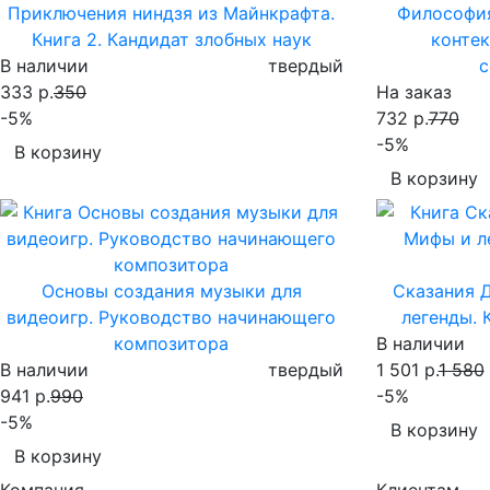
Приключения ниндзя из Майнкрафта.
Философия
Книга 2. Кандидат злобных наук
контек
В наличии
твердый
с
333 р.
350
На заказ
-5%
732 р.
770
-5%
В корзину
В корзину
Основы создания музыки для
Сказания 
видеоигр. Руководство начинающего
легенды. 
композитора
В наличии
В наличии
твердый
1 501 р.
1 580
941 р.
990
-5%
-5%
В корзину
В корзину