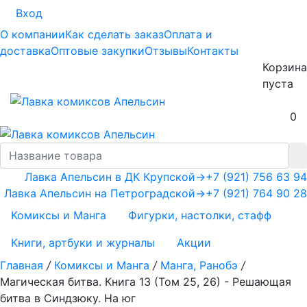
Вход
О компании
Как сделать заказ
Оплата и
доставка
Оптовые закупки
Отзывы
Контакты
Корзина
пуста
0
Лавка Апельсин в ДК Крупской
→
+7 (921) 756 63 94
Лавка Апельсин на Петроградской
→
+7 (921) 764 90 28
Комиксы и Манга
Фигурки, настолки, стафф
Книги, артбуки и журналы
Акции
Главная
/
Комиксы и Манга
/
Манга, Ранобэ
/
Магическая битва. Книга 13 (Том 25, 26) - Решающая
битва в Синдзюку. На юг